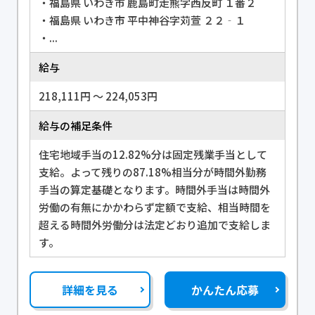
・福島県 いわき市 鹿島町走熊字西反町 １番２
・福島県 いわき市 平中神谷字苅萱 ２２‐１
・...
給与
218,111円 〜 224,053円
給与の補足条件
住宅地域手当の12.82%分は固定残業手当として
支給。よって残りの87.18%相当分が時間外勤務
手当の算定基礎となります。時間外手当は時間外
労働の有無にかかわらず定額で支給、相当時間を
超える時間外労働分は法定どおり追加で支給しま
す。
詳細を見る
かんたん応募