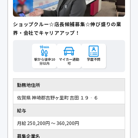
ショップクルー☆店長候補募集☆伸び盛りの業
界・会社でキャリアアップ！
駅から徒歩10
マイカー通勤
学歴不問
分以内
可
勤務地住所
佐賀県 神埼郡吉野ヶ里町 吉田 １９‐６
給与
月給 250,200円 〜 360,200円
募集企業名