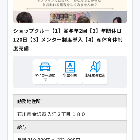
ショップクルー【1】賞与年2回【2】年間休日
120日【3】メンター制度導入【4】産休育休制
度完備
マイカー通勤
学歴不問
未経験者歓迎
可
勤務地住所
石川県 金沢市 入江２丁目 １８０
給与
月給 210,000円 〜 371,000円