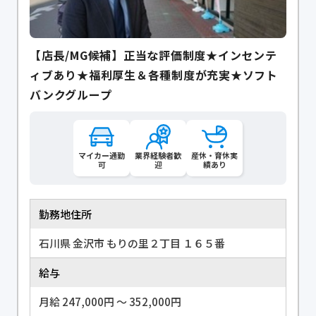
【店長/MG候補】正当な評価制度★インセンテ
ィブあり★福利厚生＆各種制度が充実★ソフト
バンクグループ
マイカー通勤
業界経験者歓
産休・育休実
可
迎
績あり
勤務地住所
石川県 金沢市 もりの里２丁目 １６５番
給与
月給 247,000円 〜 352,000円