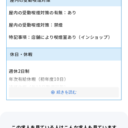
AD:20,000円
屋内の受動喫煙対策の有無：あり
■福利厚生
屋内の受動喫煙対策：禁煙
社会保険完備、交通費（全額支給）、賞与（年2
回）、昇給（年2回）、制服貸与（女性のみ）、長期
特記事項：店舗により喫煙室あり（インショップ）
勤続報奨制度、結婚・出産祝い金、最新端末購入補助
制度、社員割引、各種表彰制度、定期健康診断、研修
休日・休暇
制度、社内旅行、社内懇親会
交通費全額支給
週休2日制
年次有給休暇（初年度10日）
産休・育休実績あり
連続休暇（年10日取得可能）
続きを読む
慶弔休暇、生理休暇、通院休暇、子の看護休暇
産前産後休業、育児休業、介護休業
この求人を見ている人はこんな求人も見ています