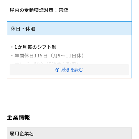
屋内の受動喫煙対策：禁煙
■昇給・年1回、賞与・年4回
■資格手当（月7万円迄）
■住宅手当（月2万円迄）
休日・休暇
■最新デバイス購入支援制度
■ホリデー制度：長期休暇取得可
・1か月毎のシフト制
■住宅購入支援制度
・年間休日115日（月9～11日休）
■事業部交流飲み会制度
・ホリデー制度（5連休を取得）
続きを読む
■セミナー受講制度
・産前・産後休暇育児休暇
■保養施設あり（ハワイ・沖縄）
・育児時間・子どもの看護休暇
・介護休業・介護休暇
財形貯蓄制度/時短勤務制度/持ち株会制度/表彰制度/
・介護短縮時間勤務
出産立会制度/出戻制度/紹介制度/引越費用軽減制度/
・裁判員休暇
独立支援制度/FA制度/社会保険完備/健康診断/交通費
企業情報
・慶弔休暇
全額支給/制服貸与等
・年次有給休暇
産休・育休実績あり
雇用企業名