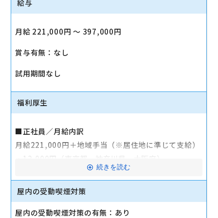
給与
月給 221,000円 〜 397,000円
賞与有無：なし
試用期間なし
福利厚生
■正社員／月給内訳
月給221,000円＋地域手当（※居住地に準じて支給）
・12,000円（東京都、神奈川県、大阪府）
続きを読む
・10,000円（埼玉県、千葉県）
・5,000円（茨城県、栃木県、群馬県、愛知県、兵庫
屋内の受動喫煙対策
県、三重県、福岡県、山梨県）
屋内の受動喫煙対策の有無：あり
・なし（上記以外）