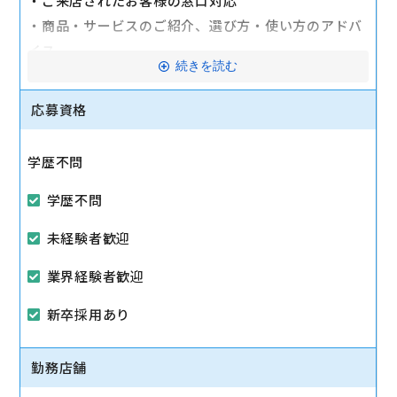
・ご来店されたお客様の窓口対応
・商品・サービスのご紹介、選び方・使い方のアドバ
イス
続きを読む
・料金プラン提案、機種変更手続き、修理対応
・POP制作等、店舗レイアウトの整備 など
応募資格
ケータイやスマホに関するお悩みやご要望に応える
学歴不問
他、プロモーションや運営企画といった、“お店づく
り”に参加できます。
学歴不問
未経験者歓迎
業界経験者歓迎
新卒採用あり
勤務店舗