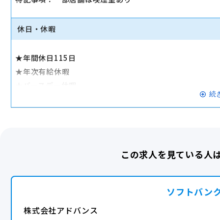
★保養施設提携(ディズニー特別割引、他多数提携施設あり
★社員旅行（複数の候補地より選択できます）
休日・休暇
★SMBCセミナー受講無料
★年間休日115日
交通費全額支給
★年次有給休暇
転勤なし
★バースデー休暇
続
★リフレッシュ休暇（4連続休）
産休・育休実績あり
★特別休暇
★産前・産後休暇
★育児休暇
この求人を見ている人
★希望休制度あり
完全週休2日
ソフトバン
株式会社アドバンス