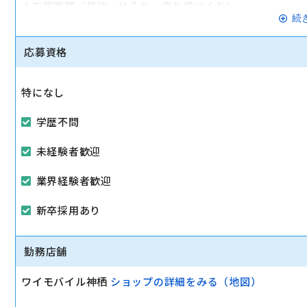
★在庫管理（発注・仕入れ・売り場づくり）
続
★資料作成（広告・POP・データ入力・メルマガ）
★イベント企画（店舗イベント・SNS・電話教室）
応募資格
駅から徒歩10分以内
特になし
マイカー通勤可
学歴不問
未経験者歓迎
業界経験者歓迎
新卒採用あり
勤務店舗
ワイモバイル神栖
ショップの詳細をみる（地図）