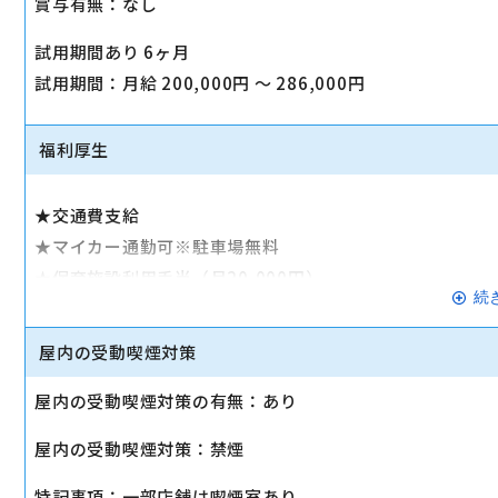
賞与有無：なし
試用期間あり 6ヶ月
試用期間：月給 200,000円 〜 286,000円
福利厚生
★交通費支給
★マイカー通勤可※駐車場無料
★保育施設利用手当（月20,000円）
続
★子供手当
★報奨金
屋内の受動喫煙対策
★永年勤続表彰
屋内の受動喫煙対策の有無：あり
★制服貸与（女性スタッフ）
★各種社会保険完備（健康保険・厚生年金保険・雇用保険
屋内の受動喫煙対策：禁煙
★社員持株制度
★託児所あり（龍ケ崎市、流山市）
特記事項：一部店舗は喫煙室あり