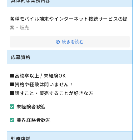
具体的な業務内容
各種モバイル端末やインターネット接続サービスの提
案・販売
・商品のご提案、契約手続き
続きを読む
・操作方法のご案内
応募資格
・修理受付
・店舗清掃
■高校卒以上 / 未経験OK
・棚卸し
■資格や経験は問いません！
など
■話すこと・販売することが好きな方
マイカー通勤可
未経験者歓迎
業界経験者歓迎
勤務店舗