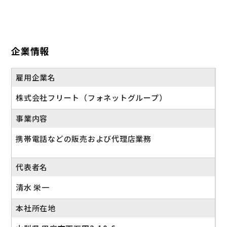
■各種インナーインセンティブキャンペーン
産休・育休取得実績あり（復職実績100％）
■産休・育休復帰祝い金
■結婚祝い金
■出産祝い金
企業情報
＜頑張りもしっかり評価！＞
雇用企業名
■永年勤続表彰制度
■年間MVP表彰制度
株式会社フリート（フォネットグループ）
■資格手当（月1万円～8万円）
事業内容
産休・育休実績あり
携帯電話などの販売および代理店業務
代表者名
清水 栄一
本社所在地