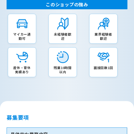
このショップの強み
マイカー通
未経験者歓
業界経験者
勤可
迎
歓迎
産休・育休
残業10時間
面接回数1回
実績あり
以内
募集要項