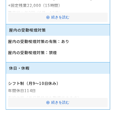
+固定残業22,000（15時間）
■昇給：年2回（6月、12月）
続きを読む
■賞与：年2回（6月、12月）
■社会保険完備（雇用、労災、健康、厚生年金）
屋内の受動喫煙対策
■交通費支給（月2万円まで）
屋内の受動喫煙対策の有無：あり
■マイカー通勤可 （駐車場完備）
■制服貸与
屋内の受動喫煙対策：禁煙
■定期健康診断、インフルエンザ予防接種補助
＜待遇も充実！＞
休日・休暇
■社内イベント（新年会、Jリーグ スポンサーマッチ
等）
シフト制（月9～10日休み）
■社内クラブ活動（ゴルフ部、映画鑑賞部、サウナ部
年間休日114日
等）
有給休暇（半日単位でも取得できます）
続きを読む
■携帯電話購入割引
慶弔休暇
■会社から誕生日プレゼント
リフレッシュ休暇