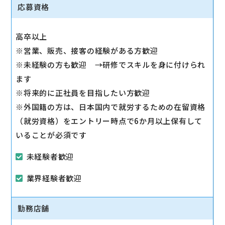
◇スマホ教室の開催/運営
応募資格
1日2～3回、スマホ教室を開催します。
◇販売トスアップ
高卒以上
契約への誘導、店舗の利益に繋がる積極的なアプロー
※営業、販売、接客の経験がある方歓迎
チを実施します。
※未経験の方も歓迎 →研修でスキルを身に付けられ
◇注力サービスのご提案
ます
スマホ教室を通して「PayPay」「Yahoo!ショッピン
※将来的に正社員を目指したい方歓迎
グ」「LINE」など、おススメサービスを体験いただき
※外国籍の方は、日本国内で就労するための在留資格
ながら提案します。
（就労資格）をエントリー時点で6か月以上保有して
いることが必須です
未経験者歓迎
業界経験者歓迎
勤務店舗