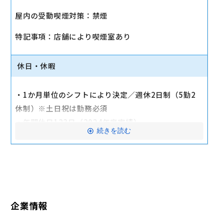
・社会保険（健康保険、厚生年金保険、雇用保険、労
屋内の受動喫煙対策：禁煙
災保険）
・店舗により車通勤可（規定あり）
特記事項：店舗により喫煙室あり
・入社時に研修有（職種・地域によって研修日程が異
なる）
休日・休暇
・制服貸与
・福利厚生制度あり（自社インターネット優待制度
・1か月単位のシフトにより決定／週休2日制（5勤2
等）
休制）※土日祝は勤務必須
交通費全額支給
・年間休日123日（2024年度実績）
続きを読む
・有給休暇：6か月勤務後11日付与
・特別有給休暇：結婚休暇・配偶者出産休暇・交通遮
断休暇・忌引休暇
※有給休暇の取得率70%以上（2023年度全社実績）
企業情報