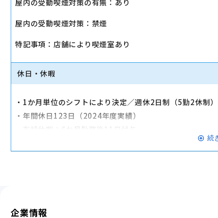
屋内の受動喫煙対策の有無：あり
・店舗により車通勤可（規定あり）
屋内の受動喫煙対策：禁煙
・入社時に研修有（職種・地域によって研修日程が異なる
・制服貸与
特記事項：店舗により喫煙室あり
・福利厚生制度あり（自社インターネット優待制度等）
交通費全額支給
休日・休暇
・1か月単位のシフトにより決定／週休2日制（5勤2休制
・年間休日123日（2024年度実績）
・有給休暇：6か月勤務後11日付与
続
・特別有給休暇：結婚休暇・配偶者出産休暇・交通遮断休
※有給休暇の取得率70%以上（2023年度全社実績）
企業情報