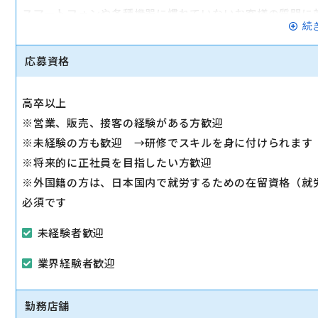
スマートフォンや各種機器に慣れていないお客様の質問に
続
◇スマホ教室の開催/運営
1日2～3回、スマホ教室を開催します。
応募資格
◇販売トスアップ
契約への誘導、店舗の利益に繋がる積極的なアプローチを
高卒以上
◇注力サービスのご提案
※営業、販売、接客の経験がある方歓迎
スマホ教室を通して「PayPay」「Yahoo!ショッピング
※未経験の方も歓迎 →研修でスキルを身に付けられます
します。
※将来的に正社員を目指したい方歓迎
※外国籍の方は、日本国内で就労するための在留資格（就
必須です
未経験者歓迎
業界経験者歓迎
勤務店舗