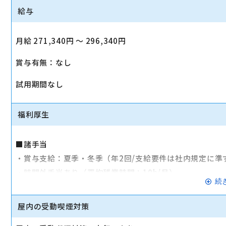
給与
月給 271,340円 〜 296,340円
賞与有無：なし
試用期間なし
福利厚生
■諸手当
・賞与支給：夏季・冬季（年2回/支給要件は社内規定に準
・時間外手当あり（平均残業時間：10h/月）
続
・通勤手当支給（規定あり）
屋内の受動喫煙対策
■その他
・社会保険（健康保険、厚生年金保険、雇用保険、労災保