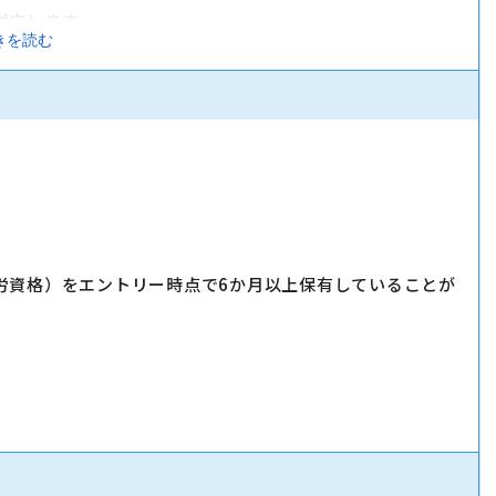
対応します。
きを読む
実施します。
」「LINE」など、おススメサービスを体験いただきながら提案
労資格）をエントリー時点で6か月以上保有していることが