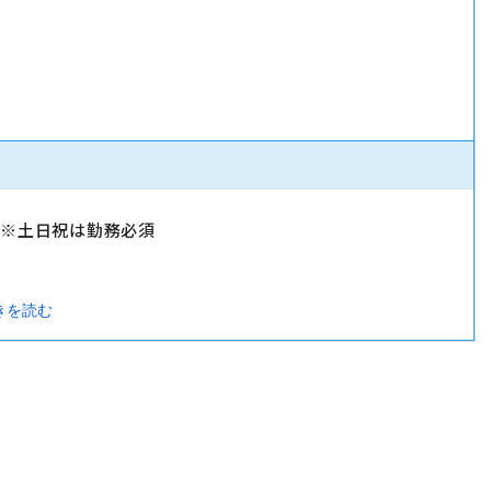
）
）※土日祝は勤務必須
きを読む
暇・忌引休暇