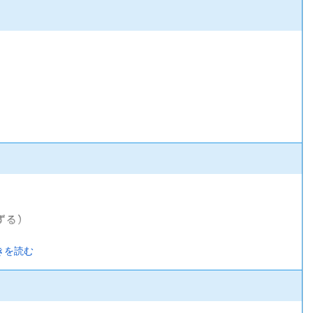
ずる）
きを読む
険）