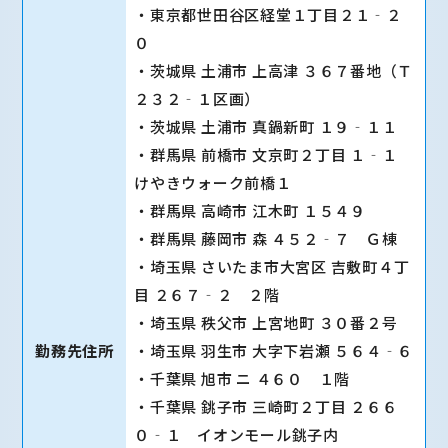
・東京都世田谷区経堂１丁目２１‐２
０
・茨城県 土浦市 上高津 ３６７番地（Ｔ
２３２‐１区画）
・茨城県 土浦市 真鍋新町 １９‐１１
・群馬県 前橋市 文京町２丁目 １‐１
けやきウォーク前橋１
・群馬県 高崎市 江木町 １５４９
・群馬県 藤岡市 森 ４５２‐７ Ｇ棟
・埼玉県 さいたま市大宮区 吉敷町４丁
目 ２６７‐２ ２階
・埼玉県 秩父市 上宮地町 ３０番２号
勤務先住所
・埼玉県 羽生市 大字下岩瀬 ５６４‐６
・千葉県 旭市 ニ ４６０ １階
・千葉県 銚子市 三崎町２丁目 ２６６
０‐１ イオンモール銚子内