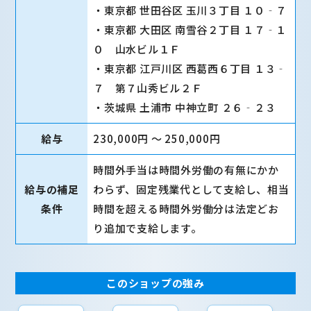
・東京都 世田谷区 玉川３丁目 １０‐７
・東京都 大田区 南雪谷２丁目 １７‐１
０ 山水ビル１Ｆ
・東京都 江戸川区 西葛西６丁目 １３‐
７ 第７山秀ビル２Ｆ
・茨城県 土浦市 中神立町 ２６‐２３
給与
230,000円 〜 250,000円
時間外手当は時間外労働の有無にかか
給与の補足
わらず、固定残業代として支給し、相当
条件
時間を超える時間外労働分は法定どお
り追加で支給します。
このショップの強み