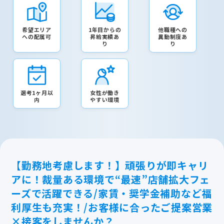
希望エリア
1年目からの
他職種への
への配属可
昇給実績あ
異動制度あ
り
り
選考1ヶ月以
女性が働き
内
やすい環境
【勤務地考慮します！】頑張りが即キャリ
アに！裁量ある環境で“最速”店舗拡大フェ
ーズで活躍できる/家賃・奨学金補助など福
利厚生も充実！/お客様に合ったご提案営業
×接客をしませんか？